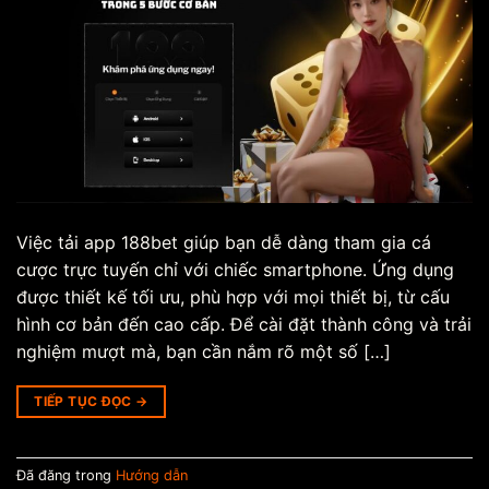
Việc tải app 188bet giúp bạn dễ dàng tham gia cá
cược trực tuyến chỉ với chiếc smartphone. Ứng dụng
được thiết kế tối ưu, phù hợp với mọi thiết bị, từ cấu
hình cơ bản đến cao cấp. Để cài đặt thành công và trải
nghiệm mượt mà, bạn cần nắm rõ một số […]
TIẾP TỤC ĐỌC
→
Đã đăng trong
Hướng dẫn