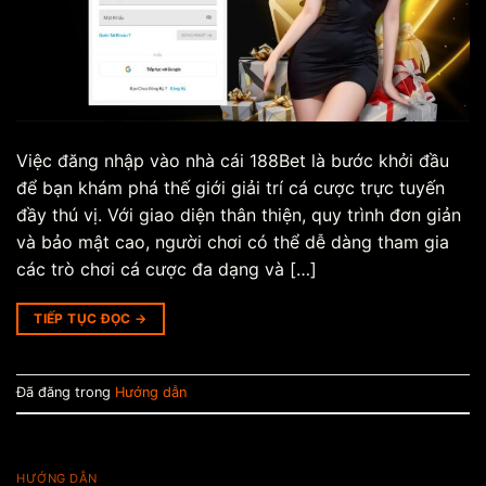
Việc đăng nhập vào nhà cái 188Bet là bước khởi đầu
để bạn khám phá thế giới giải trí cá cược trực tuyến
đầy thú vị. Với giao diện thân thiện, quy trình đơn giản
và bảo mật cao, người chơi có thể dễ dàng tham gia
các trò chơi cá cược đa dạng và […]
TIẾP TỤC ĐỌC
→
Đã đăng trong
Hướng dẫn
HƯỚNG DẪN