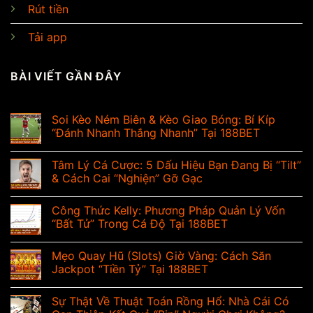
Rút tiền
Tải app
BÀI VIẾT GẦN ĐÂY
Soi Kèo Ném Biên & Kèo Giao Bóng: Bí Kíp
“Đánh Nhanh Thắng Nhanh” Tại 188BET
Tâm Lý Cá Cược: 5 Dấu Hiệu Bạn Đang Bị “Tilt”
& Cách Cai “Nghiện” Gỡ Gạc
Công Thức Kelly: Phương Pháp Quản Lý Vốn
“Bất Tử” Trong Cá Độ Tại 188BET
Mẹo Quay Hũ (Slots) Giờ Vàng: Cách Săn
Jackpot “Tiền Tỷ” Tại 188BET
Sự Thật Về Thuật Toán Rồng Hổ: Nhà Cái Có