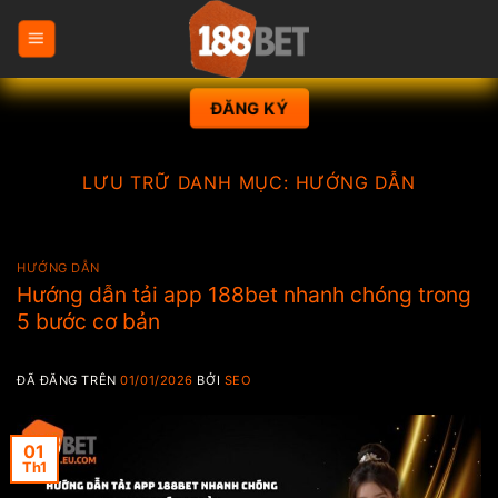
Chuyển
đến
nội
dung
ĐĂNG KÝ
LƯU TRỮ DANH MỤC:
HƯỚNG DẪN
HƯỚNG DẪN
Hướng dẫn tải app 188bet nhanh chóng trong
5 bước cơ bản
ĐÃ ĐĂNG TRÊN
01/01/2026
BỞI
SEO
01
Th1