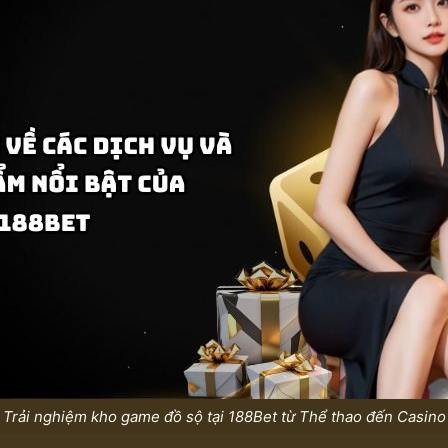
Trải nghiệm kho game đồ sộ tại 188Bet từ Thể thao đến Casino