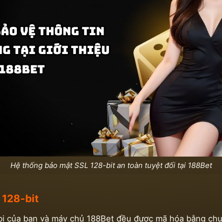
Hệ thống bảo mật SSL 128-bit an toàn tuyệt đối tại 188Bet
128-bit
ết bị của bạn và máy chủ 188Bet đều được mã hóa bằng c