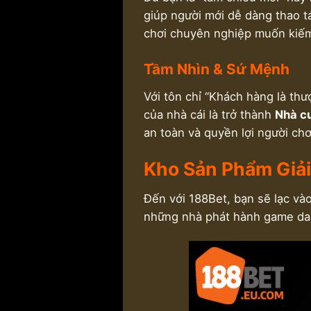
giúp người mới dễ dàng thao tá
chơi chuyên nghiệp muốn kiếm
Tầm Nhìn & Sứ Mệnh
Với tôn chỉ “Khách hàng là th
của nhà cái là trở thành
Nhà cu
an toàn và quyền lợi người chơ
Kho Sản Phẩm Giải 
Đến với 188Bet, bạn sẽ lạc vào
những nhà phát hành game danh