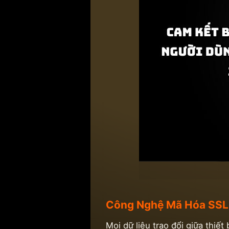
Công Nghệ Mã Hóa SSL 
Mọi dữ liệu trao đổi giữa thi