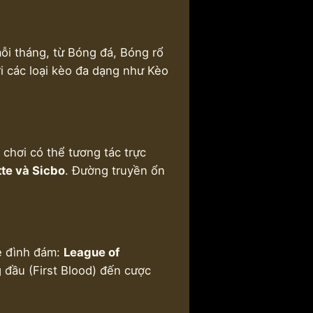
i tháng, từ Bóng đá, Bóng rổ
ới các loại kèo đa dạng như Kèo
chơi có thể tương tác trực
tte và Sicbo
. Đường truyền ổn
e đình đám:
League of
đầu (First Blood) đến cược