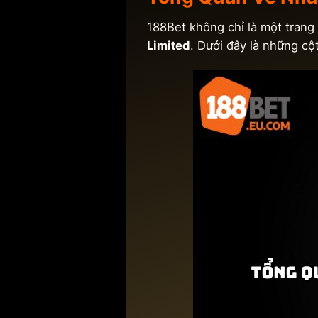
188Bet không chỉ là một trang 
Limited
. Dưới đây là những cộ