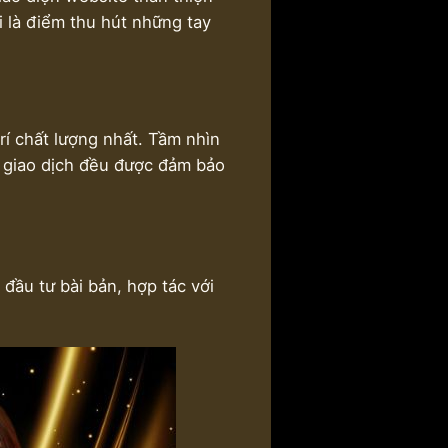
i là điểm thu hút những tay
rí chất lượng nhất. Tầm nhìn
i giao dịch đều được đảm bảo
 đầu tư bài bản, hợp tác với