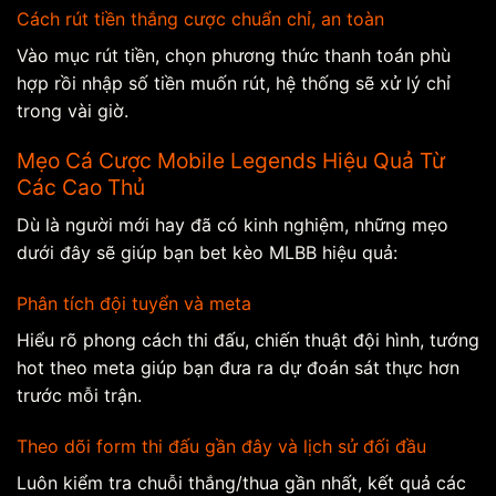
Cách rút tiền thắng cược chuẩn chỉ, an toàn
Vào mục rút tiền, chọn phương thức thanh toán phù
hợp rồi nhập số tiền muốn rút, hệ thống sẽ xử lý chỉ
trong vài giờ.
Mẹo Cá Cược Mobile Legends Hiệu Quả Từ
Các Cao Thủ
Dù là người mới hay đã có kinh nghiệm, những mẹo
dưới đây sẽ giúp bạn bet kèo MLBB hiệu quả:
Phân tích đội tuyển và meta
Hiểu rõ phong cách thi đấu, chiến thuật đội hình, tướng
hot theo meta giúp bạn đưa ra dự đoán sát thực hơn
trước mỗi trận.
Theo dõi form thi đấu gần đây và lịch sử đối đầu
Luôn kiểm tra chuỗi thắng/thua gần nhất, kết quả các