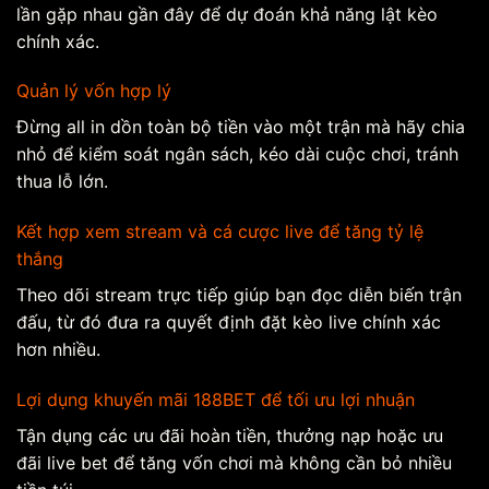
lần gặp nhau gần đây để dự đoán khả năng lật kèo
chính xác.
Quản lý vốn hợp lý
Đừng all in dồn toàn bộ tiền vào một trận mà hãy chia
nhỏ để kiểm soát ngân sách, kéo dài cuộc chơi, tránh
thua lỗ lớn.
Kết hợp xem stream và cá cược live để tăng tỷ lệ
thắng
Theo dõi stream trực tiếp giúp bạn đọc diễn biến trận
đấu, từ đó đưa ra quyết định đặt kèo live chính xác
hơn nhiều.
Lợi dụng khuyến mãi 188BET để tối ưu lợi nhuận
Tận dụng các ưu đãi hoàn tiền, thưởng nạp hoặc ưu
đãi live bet để tăng vốn chơi mà không cần bỏ nhiều