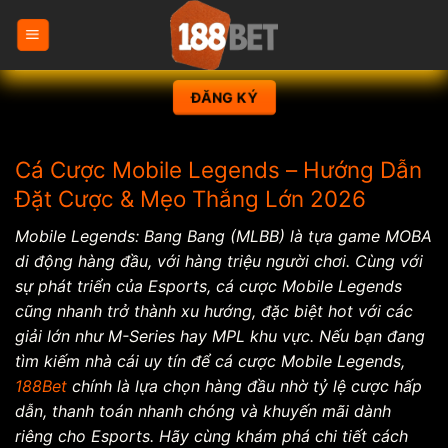
Chuyển
đến
nội
dung
ĐĂNG KÝ
Cá Cược Mobile Legends – Hướng Dẫn
Đặt Cược & Mẹo Thắng Lớn 2026
Mobile Legends: Bang Bang (MLBB) là tựa game MOBA
di động hàng đầu, với hàng triệu người chơi. Cùng với
sự phát triển của Esports, cá cược Mobile Legends
cũng nhanh trở thành xu hướng, đặc biệt hot với các
giải lớn như M-Series hay MPL khu vực. Nếu bạn đang
tìm kiếm nhà cái uy tín để cá cược Mobile Legends,
188Bet
chính là lựa chọn hàng đầu nhờ tỷ lệ cược hấp
dẫn, thanh toán nhanh chóng và khuyến mãi dành
riêng cho Esports. Hãy cùng khám phá chi tiết cách