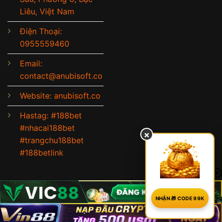
Liêu, Việt Nam
Điện Thoại:
0955559460
Email:
contact@anubisoft.co
Website:
anubisoft.co
Hastag: #188bet
#nhacai188bet
×
#trangchu188bet
#188betlink
NHẬN 🎁 CODE 99K
© Copyright 2026 -
188BET.COM
- All Rights Reserved.