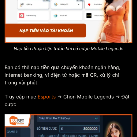
Nạp tiền thuận tiện trước khi cá cược Mobile Legends
Bạn có thể nạp tiền qua chuyển khoản ngân hàng,
internet banking, ví điện tử hoặc mã QR, xử lý chỉ
trong vài phút.
Truy cập mục
Esports
→ Chọn Mobile Legends → Đặt
cược