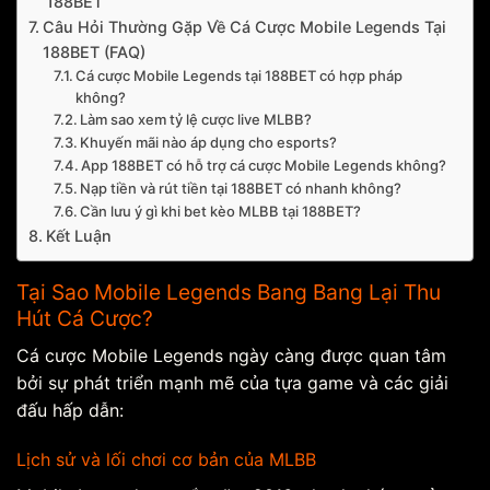
188BET
Câu Hỏi Thường Gặp Về Cá Cược Mobile Legends Tại
188BET (FAQ)
Cá cược Mobile Legends tại 188BET có hợp pháp
không?
Làm sao xem tỷ lệ cược live MLBB?
Khuyến mãi nào áp dụng cho esports?
App 188BET có hỗ trợ cá cược Mobile Legends không?
Nạp tiền và rút tiền tại 188BET có nhanh không?
Cần lưu ý gì khi bet kèo MLBB tại 188BET?
Kết Luận
Tại Sao Mobile Legends Bang Bang Lại Thu
Hút Cá Cược?
Cá cược Mobile Legends ngày càng được quan tâm
bởi sự phát triển mạnh mẽ của tựa game và các giải
đấu hấp dẫn:
Lịch sử và lối chơi cơ bản của MLBB