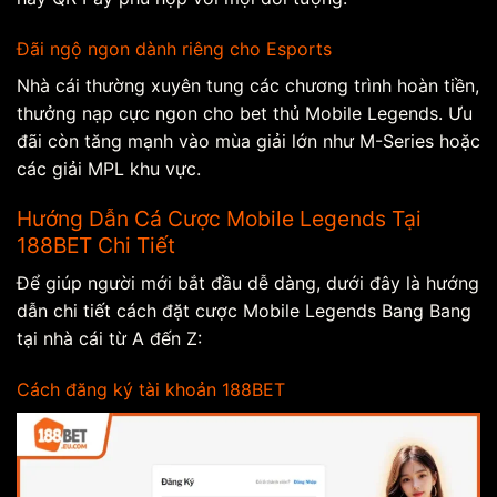
Đãi ngộ ngon dành riêng cho Esports
Nhà cái thường xuyên tung các chương trình hoàn tiền,
thưởng nạp cực ngon cho bet thủ Mobile Legends. Ưu
đãi còn tăng mạnh vào mùa giải lớn như M-Series hoặc
các giải MPL khu vực.
Hướng Dẫn Cá Cược Mobile Legends Tại
188BET Chi Tiết
Để giúp người mới bắt đầu dễ dàng, dưới đây là hướng
dẫn chi tiết cách đặt cược Mobile Legends Bang Bang
tại nhà cái từ A đến Z:
Cách đăng ký tài khoản 188BET