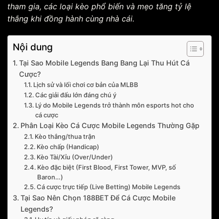
tham gia, các loại kèo phổ biến và mẹo tăng tỷ lệ
thắng khi đồng hành cùng nhà cái.
Nội dung
Tại Sao Mobile Legends Bang Bang Lại Thu Hút Cá
Cược?
Lịch sử và lối chơi cơ bản của MLBB
Các giải đấu lớn đáng chú ý
Lý do Mobile Legends trở thành môn esports hot cho
cá cược
Phân Loại Kèo Cá Cược Mobile Legends Thường Gặp
Kèo thắng/thua trận
Kèo chấp (Handicap)
Kèo Tài/Xỉu (Over/Under)
Kèo đặc biệt (First Blood, First Tower, MVP, số
Baron…)
Cá cược trực tiếp (Live Betting) Mobile Legends
Tại Sao Nên Chọn 188BET Để Cá Cược Mobile
Legends?